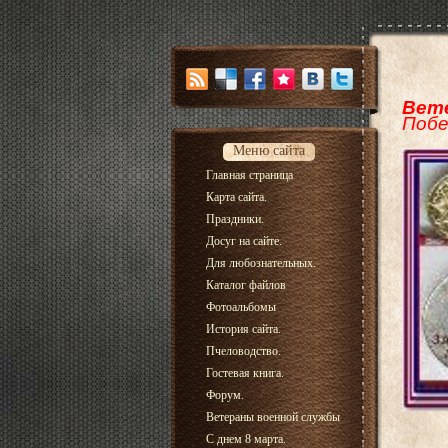
Вете
Побе
Меню сайта
Главная страница
Карта сайта.
Праздники.
Досуг на сайте.
Для любознательных.
Каталог файлов
Фотоальбомы
История сайта.
Пчеловодство.
Гостевая книга.
Форум.
Ветераны военной службы
С днем 8 марта.