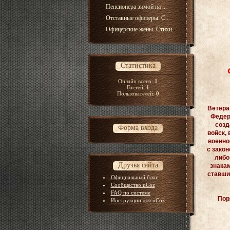
Пенсионера зимой на ...
Отставные офицеры. С...
Офицерские жены. Стихи.
Статистика
Онлайн всего:
1
Гостей:
1
Пользователей:
0
Ветера
Федер
созд
Форма входа
войск,
военно
с зако
либо
Друзья сайта
знакам
ставши
Официальный блог
Сообщество uCoz
FAQ по системе
Пор
Инструкции для uCoz