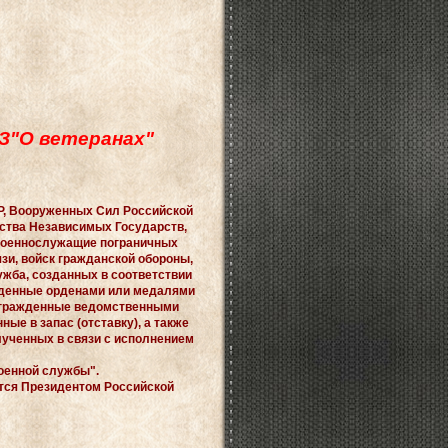
ФЗ"О ветеранах"
, Вооруженных Сил Российской
ства Независимых Государств,
 военнослужащие пограничных
зи, войск гражданской обороны,
жба, созданных в соответствии
жденные орденами или медалями
награжденные ведомственными
ые в запас (отставку), а также
лученных в связи с исполнением
военной службы".
тся Президентом Российской