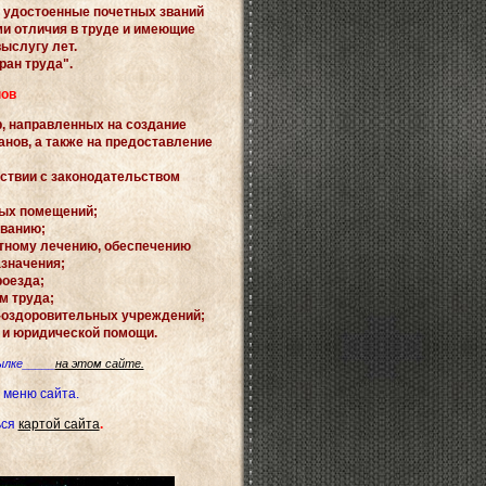
 удостоенные почетных званий
и отличия в труде и имеющие
выслугу лет.
ран труда".
нов
, направленных на создание
нов, а также на предоставление
ствии с законодательством
лых помещений;
иванию;
ртному лечению, обеспечению
значения;
роезда;
м труда;
о-оздоровительных учреждений;
 и юридической помощи.
ылке
_____
на этом сайте.
 меню сайта.
ься
картой сайта
.