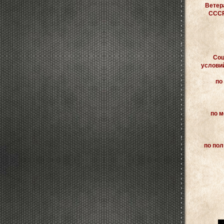
Ветер
СССР
Соц
условий
по
по м
по по