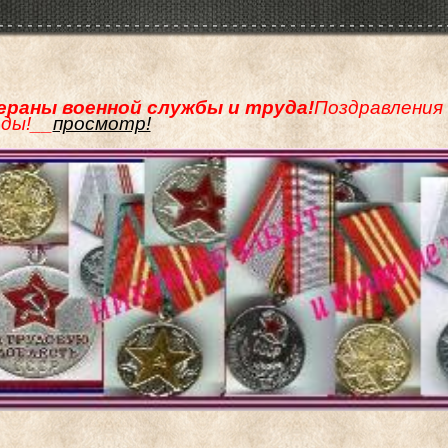
раны военной службы и труда!
Поздравления 
ды!__
просмотр!