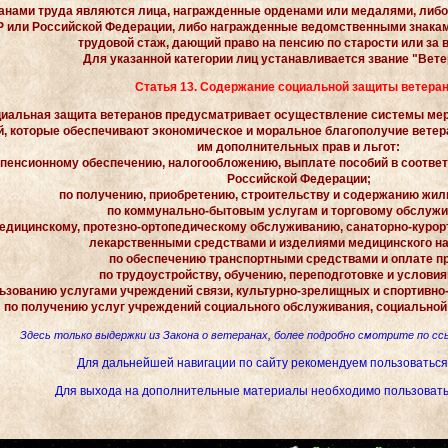
анами труда являются лица, награжденные орденами или медалями, либо
 или Российской Федерации, либо награжденные ведомственными знакам
трудовой стаж, дающий право на пенсию по старости или за 
Для указанной категории лиц устанавливается звание "Вете
Статья 13. Содержание социальной защиты ветера
иальная защита ветеранов предусматривает осуществление системы мер
, которые обеспечивают экономическое и моральное благополучие ветера
им дополнительных прав и льгот:
 пенсионному обеспечению, налогообложению, выплате пособий в соответ
Российской Федерации;
по получению, приобретению, строительству и содержанию жи
по коммунально-бытовым услугам и торговому обслуж
едицинскому, протезно-ортопедическому обслуживанию, санаторно-куро
лекарственными средствами и изделиями медицинского на
по обеспечению транспортными средствами и оплате п
по трудоустройству, обучению, переподготовке и условия
льзованию услугами учреждений связи, культурно-зрелищных и спортивн
по получению услуг учреждений социального обслуживания, социальной
Здесь только выдержки из Закона о ветеранах, более подробно смотрите по сс
Для дальнейшей навигации по сайту рекомендуем пользоваться
Для выхода на дополнительные материалы необходимо пользоват