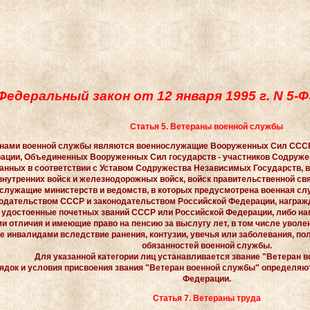
Федеральный закон от 12 января 1995 г. N 5-
Статья 5. Ветераны военной службы
нами военной службы являются военнослужащие Вооруженных Сил СССР
ации, Объединенных Вооруженных Сил государств - участников Содруже
анных в соответствии с Уставом Содружества Независимых Государств,
 внутренних войск и железнодорожных войск, войск правительственной свя
служащие министерств и ведомств, в которых предусмотрена военная слу
нодательством СССР и законодательством Российской Федерации, награ
 удостоенные почетных званий СССР или Российской Федерации, либо 
и отличия и имеющие право на пенсию за выслугу лет, в том числе уволенн
е инвалидами вследствие ранения, контузии, увечья или заболевания, по
обязанностей военной службы.
Для указанной категории лиц устанавливается звание "Ветеран 
ядок и условия присвоения звания "Ветеран военной службы" определяю
Федерации.
Статья 7. Ветераны труда